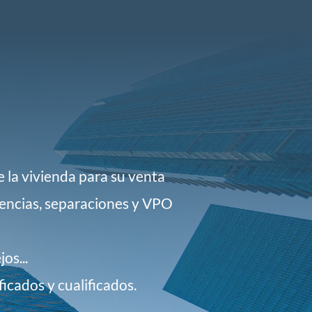
 la vivienda para su venta
erencias, separaciones y VPO
os...
icados y cualificados.