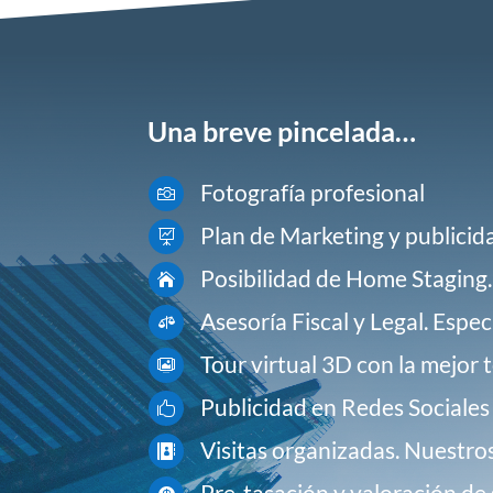
Una breve pincelada…
Fotografía profesional

Plan de Marketing y publicida

Posibilidad de Home Staging.

Asesoría Fiscal y Legal. Espe

Tour virtual 3D con la mejor 

Publicidad en Redes Sociales c

Visitas organizadas. Nuestros

Pre-tasación y valoración de 