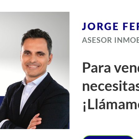
JORGE F
ASESOR INMOB
Para vend
necesita
¡Llámam