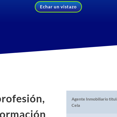
Echar un vistazo
profesión,
Agente Inmobiliario titu
Cela
 formación