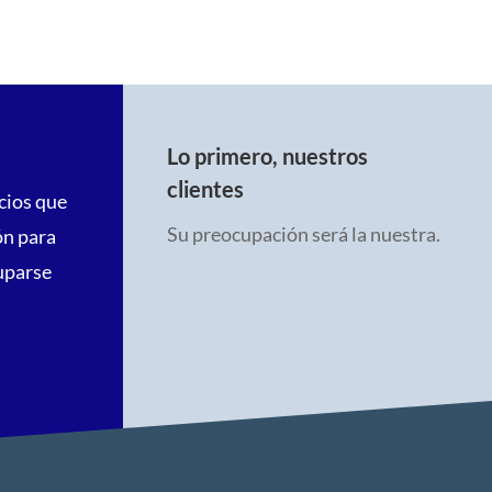
Lo primero, nuestros
clientes
cios que
Su preocupación será la nuestra.
ón para
uparse